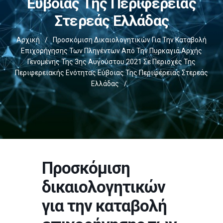
Εύβοιας Της Περιφέρειας
Στερεάς Ελλάδας
Αρχική
/
Προσκόμιση Δικαιολογητικών Για Την Καταβολή
Επιχορήγησης Των Πληγέντων Από Την Πυρκαγιά Αρχής
Γενομένης Της 3ης Αυγούστου 2021 Σε Περιοχές Της
Περιφερειακής Ενότητας Εύβοιας Της Περιφέρειας Στερεάς
Ελλάδας
/
Προσκόμιση
δικαιολογητικών
για την καταβολή