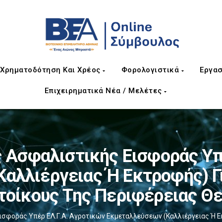
Χρηματοδότηση Και Χρέος
Φορολογιστικά
Εργασ
Επιχειρηματικά Νέα / Μελέτες
ς Ασφαλιστικής Εισφοράς Υπ
αλλιέργειας Ή Εκτροφής) Για
τοίκους Της Περιφέρειας Θ
σφοράς Υπέρ ΕΛ.Γ.Α. Αγροτικών Εκμεταλλεύσεων (καλλιέργειας Ή Εκτ