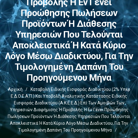
Προβολής Ή Εν Γένει
Προώθησης Πωλήσεων
Προϊόντων Ή Διάθεσης
Υπηρεσιών Που Τελούνται
Αποκλειστικά Ή Κατά Κύριο
Λόγο Μέσω Διαδικτύου, Για Την
Τιμολογημένη Δαπάνη Του
Προηγούμενου Μήνα
Αρχική
/
Καταβολή Ειδικής Εισφοράς Διαδικτύου (2% Υπέρ
Ε.Δ.Ο.Ε.Α.Π.) Και Υποβολή Αναλυτικής Κατάστασης Ειδικής
Εισφοράς Διαδικτύου (Α.Κ.Ε.Ε.Δ.) Επί Των Αμοιβών Των
Υπηρεσιών Διαφήμισης Ή Προβολής Ή Εν Γένει Προώθησης
Πωλήσεων Προϊόντων Ή Διάθεσης Υπηρεσιών Που Τελούνται
Αποκλειστικά Ή Κατά Κύριο Λόγο Μέσω Διαδικτύου, Για Την
Τιμολογημένη Δαπάνη Του Προηγούμενου Μήνα
/