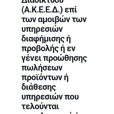
(Α.Κ.Ε.Ε.Δ.) επί
των αμοιβών των
υπηρεσιών
διαφήμισης ή
προβολής ή εν
γένει προώθησης
πωλήσεων
προϊόντων ή
διάθεσης
υπηρεσιών που
τελούνται