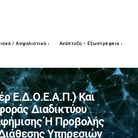
ιακά / Ασφαλιστικά
Ανάπτυξη – Εξωστρέφεια
ρ Ε.Δ.Ο.Ε.Α.Π.) Και
φοράς Διαδικτύου
ιαφήμισης Ή Προβολής
Διάθεσης Υπηρεσιών