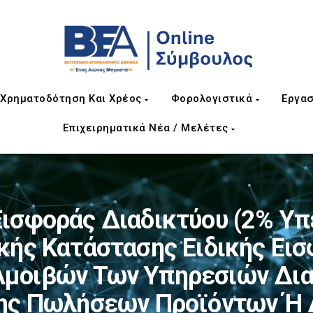
Χρηματοδότηση Και Χρέος
Φορολογιστικά
Εργασ
Επιχειρηματικά Νέα / Μελέτες
ισφοράς Διαδικτύου (2% Υπέ
κής Κατάστασης Ειδικής Εισ
ν Αμοιβών Των Υπηρεσιών Δ
σης Πωλήσεων Προϊόντων Ή 