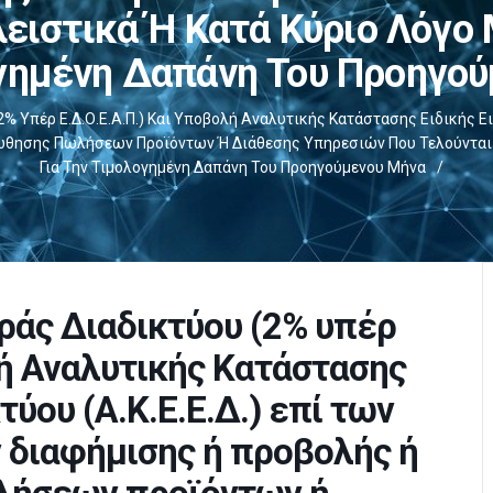
ειστικά Ή Κατά Κύριο Λόγο 
γημένη Δαπάνη Του Προηγο
% Υπέρ Ε.Δ.Ο.Ε.Α.Π.) Και Υποβολή Αναλυτικής Κατάστασης Ειδικής Ει
ώθησης Πωλήσεων Προϊόντων Ή Διάθεσης Υπηρεσιών Που Τελούνται 
Για Την Τιμολογημένη Δαπάνη Του Προηγούμενου Μήνα
/
ράς Διαδικτύου (2% υπέρ
λή Αναλυτικής Κατάστασης
ύου (Α.Κ.Ε.Ε.Δ.) επί των
 διαφήμισης ή προβολής ή