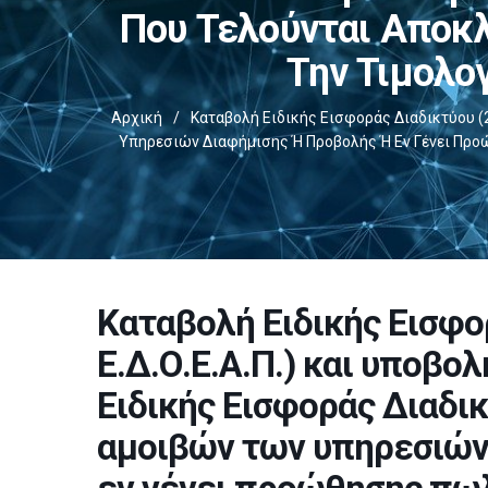
Που Τελούνται Αποκλ
Την Τιμολο
Αρχική
/
Καταβολή Ειδικής Εισφοράς Διαδικτύου (2
Υπηρεσιών Διαφήμισης Ή Προβολής Ή Εν Γένει Προ
Καταβολή Ειδικής Εισφο
Ε.Δ.Ο.Ε.Α.Π.) και υποβο
Ειδικής Εισφοράς Διαδικτ
αμοιβών των υπηρεσιών