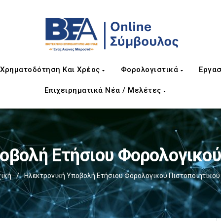
Χρηματοδότηση Και Χρέος
Φορολογιστικά
Εργασ
Επιχειρηματικά Νέα / Μελέτες
οβολή Ετήσιου Φορολογικού
ική
/
Ηλεκτρονική Υποβολή Ετήσιου Φορολογικού Πιστοποιητικού