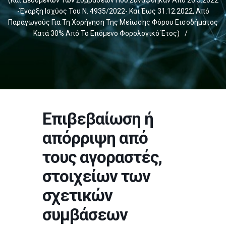
(και Δεδομένων Των Συμβάσεων Που Συνάφθηκαν Από 26.5.2022
-έναρξη Ισχύος Του Ν. 4935/2022- Και Έως 31.12.2022, Από
Παραγωγούς Για Τη Χορήγηση Της Μείωσης Φόρου Εισοδήματος
Κατά 30% Από Το Επόμενο Φορολογικό Έτος)
/
Επιβεβαίωση ή
απόρριψη από
τους αγοραστές,
στοιχείων των
σχετικών
συμβάσεων