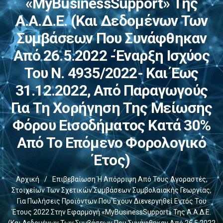
«myBusinessSupport» Της
Α.Α.Δ.Ε. (και Δεδομένων Των
Συμβάσεων Που Συνάφθηκαν
Από 26.5.2022 -έναρξη Ισχύος
Του Ν. 4935/2022- Και Έως
31.12.2022, Από Παραγωγούς
Για Τη Χορήγηση Της Μείωσης
Φόρου Εισοδήματος Κατά 30%
Από Το Επόμενο Φορολογικό
Έτος)
Αρχική
/
Επιβεβαίωση Ή Απόρριψη Από Τους Αγοραστές,
Στοιχείων Των Σχετικών Συμβάσεων Συμβολαιακής Γεωργίας,
Για Πωλήσεις Προϊόντων Που Έχουν Διενεργηθεί Εντός Του
Έτους 2022 Στην Εφαρμογή «myBusinessSupport» Της Α.Α.Δ.Ε.