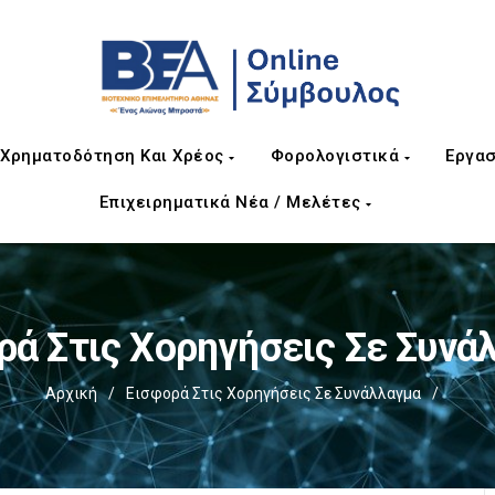
Χρηματοδότηση Και Χρέος
Φορολογιστικά
Εργασ
Επιχειρηματικά Νέα / Μελέτες
ρά Στις Χορηγήσεις Σε Συνά
Αρχική
/
Εισφορά Στις Χορηγήσεις Σε Συνάλλαγμα
/