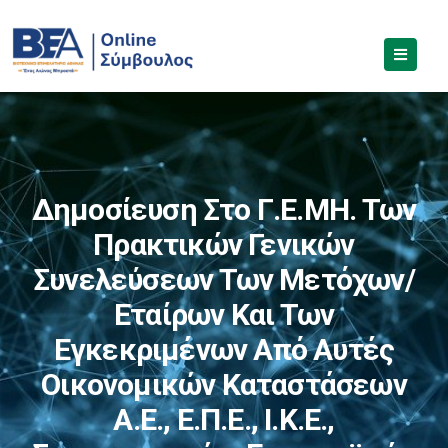
Δημοσίευση Στο Γ.Ε.ΜΗ. Των
Πρακτικών Γενικών
Συνελεύσεων Των Μετόχων/
Εταίρων Και Των
Εγκεκριμένων Από Αυτές
Οικονομικών Καταστάσεων
Α.Ε., Ε.Π.Ε., Ι.Κ.Ε.,