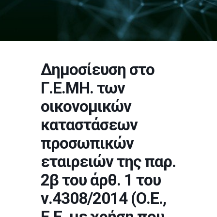
Δημοσίευση στο
Γ.Ε.ΜΗ. των
οικονομικών
καταστάσεων
προσωπικών
εταιρειών της παρ.
2β του άρθ. 1 του
ν.4308/2014 (Ο.Ε.,
Ε.Ε. με χρήση που