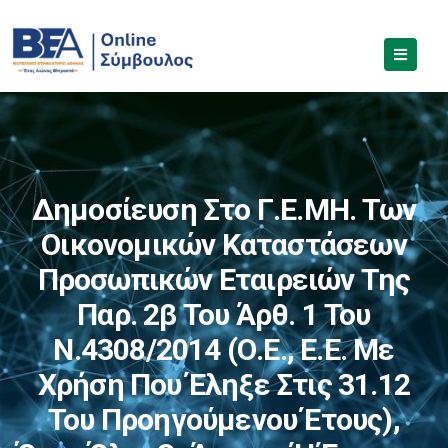
Δημοσίευση Στο Γ.Ε.ΜΗ. Των
Οικονομικών Καταστάσεων
Προσωπικών Εταιρειών Της
Παρ. 2β Του Άρθ. 1 Του
Ν.4308/2014 (Ο.Ε., Ε.Ε. Με
Χρήση Που Έληξε Στις 31.12
Του Προηγούμενου Έτους),