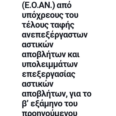
(Ε.Ο.ΑΝ.) από
υπόχρεους του
τέλους ταφής
ανεπεξέργαστων
αστικών
αποβλήτων και
υπολειμμάτων
επεξεργασίας
αστικών
αποβλήτων, για το
β’ εξάμηνο του
προηγούμενου