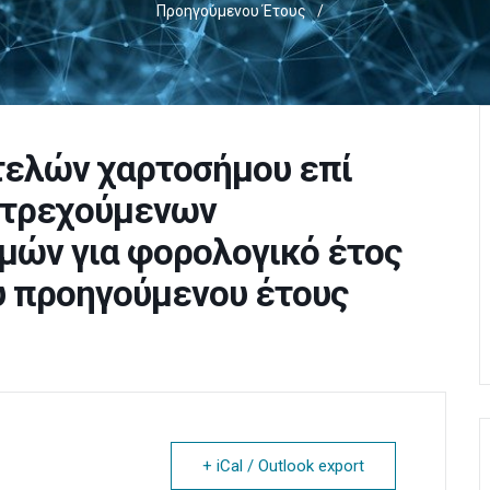
Προηγούμενου Έτους
/
ελών χαρτοσήμου επί
 τρεχούμενων
μών για φορολογικό έτος
ου προηγούμενου έτους
+ iCal / Outlook export