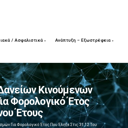
ιακά / Ασφαλιστικά
Ανάπτυξη – Εξωστρέφεια
Δανείων Κινούμενων
ια Φορολογικό Έτος
νου Έτους
ών Για Φορολογικό Έτος Που Έληξε Στις 31.12 Του