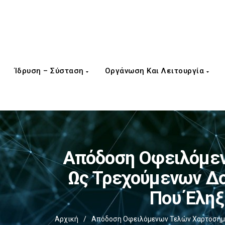
Ίδρυση – Σύσταση
Οργάνωση Και Λειτουργία
Απόδοση Οφειλόμεν
Ως Τρεχούμενων Δο
Που Έληξ
Αρχική
/
Απόδοση Οφειλόμενων Τελών Χαρτοσήμου