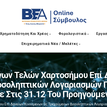
Χρηματοδότηση Και Χρέος
Φορολογιστικά
Εργασ
Επιχειρηματικά Νέα / Μελέτες
ων Τελών Χαρτοσήμου Επί 
σοληπτικών Λογαριασμών Γ
ε Στις 31.12 Του Προηγούμε
 Επί Δανείων Κινούμενων Ως Τρεχούμενων Δοσοληπτικών Λογαριασμ