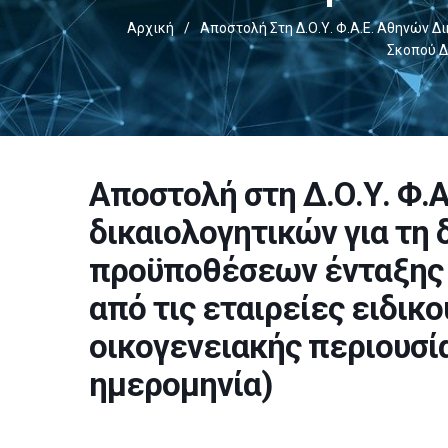
Αρχική
/
Αποστολή Στη Δ.Ο.Υ. Φ.Α.Ε. Αθηνών Δ
Σκοπού Δ
Αποστολή στη Δ.Ο.Υ. Φ.
δικαιολογητικών για τη
προϋποθέσεων ένταξης σ
από τις εταιρείες ειδικ
οικογενειακής περιουσία
ημερομηνία)