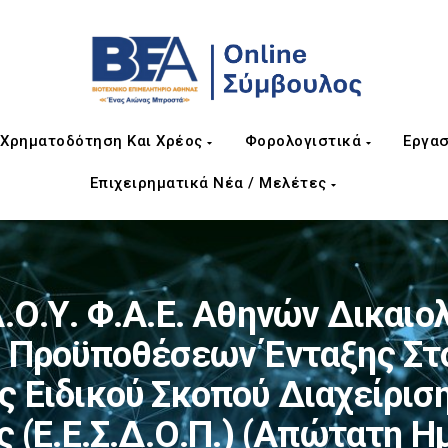
Χρηματοδότηση Και Χρέος
Φορολογιστικά
Εργασ
Επιχειρηματικά Νέα / Μελέτες
.Ο.Υ. Φ.Α.Ε. Αθηνών Δικαιολ
Προϋποθέσεων Ένταξης Στο 
ες Ειδικού Σκοπού Διαχείρισ
ς (Ε.Ε.Σ.Δ.Ο.Π.) (απώτατη Η