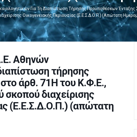
ικαιολογητικών Για Τη Διαπίστωση Τήρησης Προϋποθέσεων Ένταξης Στο
ιαχείρισης Οικογενειακής Περιουσίας (Ε.Ε.Σ.Δ.Ο.Π.) (απώτατη Ημερο
Α.Ε. Αθηνών
 διαπίστωση τήρησης
το άρθ. 71Η του Κ.Φ.Ε.,
ού σκοπού διαχείρισης
ς (Ε.Ε.Σ.Δ.Ο.Π.) (απώτατη