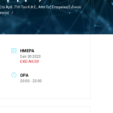
 Άρθ. 71Η Του Κ.Φ.Ε., Από Τις Εταιρείες Ειδικού
μηνία)
/
ΗΜΈΡΑ
Σεπ 30 2023
ΕΧΕΙ ΛΗΞΕΙ!
ΏΡΑ
20:00 - 23:00