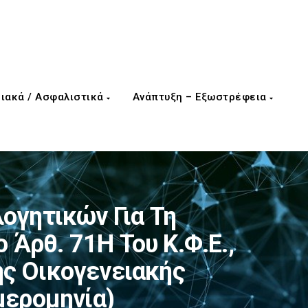
ιακά / Ασφαλιστικά
Ανάπτυξη – Εξωστρέφεια
ογητικών Για Τη
Άρθ. 71Η Του Κ.Φ.Ε.,
ης Οικογενειακής
μερομηνία)