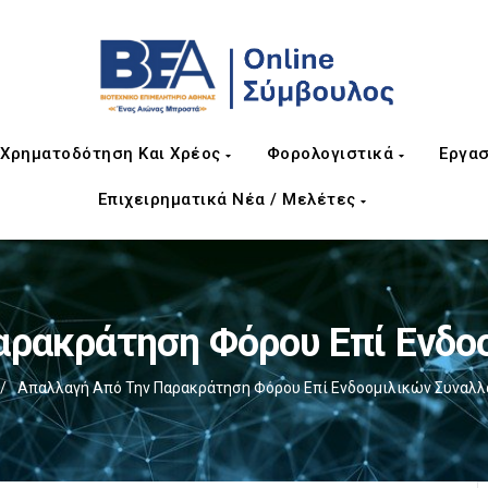
Χρηματοδότηση Και Χρέος
Φορολογιστικά
Εργασ
Επιχειρηματικά Νέα / Μελέτες
αρακράτηση Φόρου Επί Ενδο
/
Απαλλαγή Από Την Παρακράτηση Φόρου Επί Ενδοομιλικών Συναλ