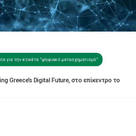
τα για την ετικέτα "ψηφιακό μετασχηματισμό"
ng Greece’s Digital Future, στο επίκεντρο το