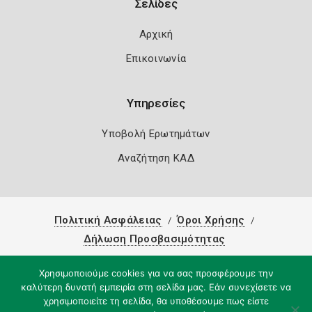
Σελίδες
Αρχική
Επικοινωνία
Υπηρεσίες
Υποβολή Ερωτημάτων
Αναζήτηση ΚΑΔ
Πολιτική Ασφάλειας
Όροι Χρήσης
Δήλωση Προσβασιμότητας
Copyright 2026
Knowledge A.E.
Χρησιμοποιούμε cookies για να σας προσφέρουμε την
καλύτερη δυνατή εμπειρία στη σελίδα μας. Εάν συνεχίσετε να
χρησιμοποιείτε τη σελίδα, θα υποθέσουμε πως είστε