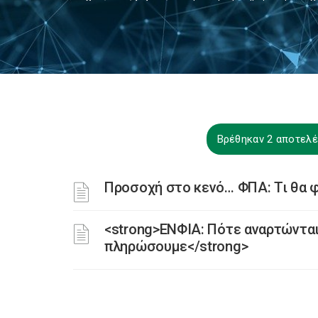
Βρέθηκαν 2 αποτελ
Προσοχή στο κενό… ΦΠΑ: Τι θα φ
<strong>ΕΝΦΙΑ: Πότε αναρτώνται
πληρώσουμε</strong>