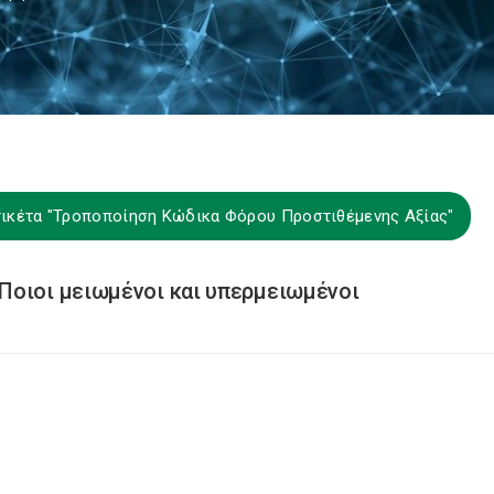
ετικέτα "Τροποποίηση Κώδικα Φόρου Προστιθέμενης Αξίας"
Ποιοι μειωμένοι και υπερμειωμένοι