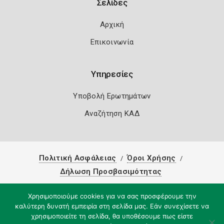
Σελίδες
Αρχική
Επικοινωνία
Υπηρεσίες
Υποβολή Ερωτημάτων
Αναζήτηση ΚΑΔ
Πολιτική Ασφάλειας
Όροι Χρήσης
Δήλωση Προσβασιμότητας
Copyright 2026
Knowledge A.E.
Χρησιμοποιούμε cookies για να σας προσφέρουμε την
καλύτερη δυνατή εμπειρία στη σελίδα μας. Εάν συνεχίσετε να
χρησιμοποιείτε τη σελίδα, θα υποθέσουμε πως είστε