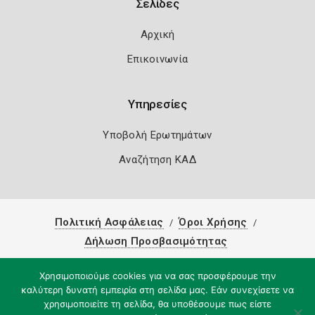
Σελίδες
Αρχική
Επικοινωνία
Υπηρεσίες
Υποβολή Ερωτημάτων
Αναζήτηση ΚΑΔ
Πολιτική Ασφάλειας
Όροι Χρήσης
Δήλωση Προσβασιμότητας
Copyright 2026
Knowledge A.E.
Χρησιμοποιούμε cookies για να σας προσφέρουμε την
καλύτερη δυνατή εμπειρία στη σελίδα μας. Εάν συνεχίσετε να
χρησιμοποιείτε τη σελίδα, θα υποθέσουμε πως είστε