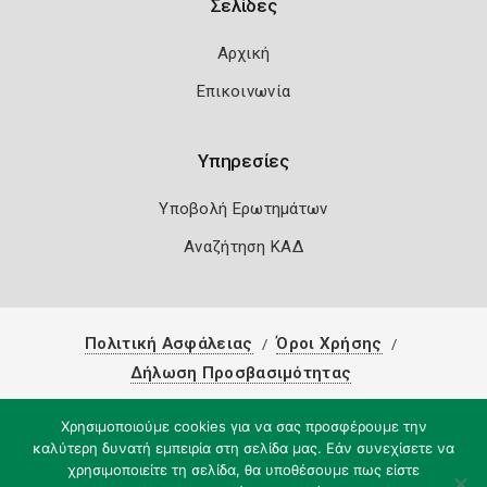
Σελίδες
Αρχική
Επικοινωνία
Υπηρεσίες
Υποβολή Ερωτημάτων
Αναζήτηση ΚΑΔ
Πολιτική Ασφάλειας
Όροι Χρήσης
Δήλωση Προσβασιμότητας
Copyright 2026
Knowledge A.E.
Χρησιμοποιούμε cookies για να σας προσφέρουμε την
καλύτερη δυνατή εμπειρία στη σελίδα μας. Εάν συνεχίσετε να
χρησιμοποιείτε τη σελίδα, θα υποθέσουμε πως είστε