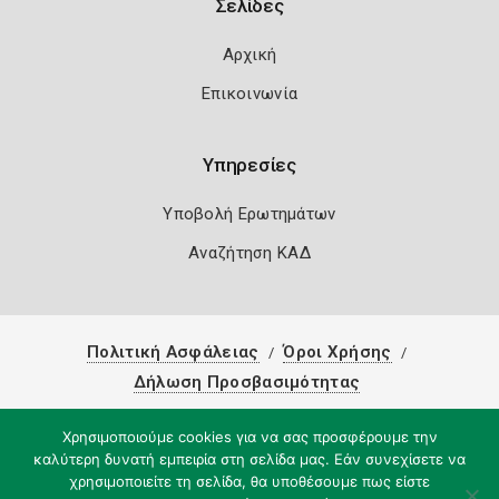
Σελίδες
Αρχική
Επικοινωνία
Υπηρεσίες
Υποβολή Ερωτημάτων
Αναζήτηση ΚΑΔ
Πολιτική Ασφάλειας
Όροι Χρήσης
Δήλωση Προσβασιμότητας
Copyright 2026
Knowledge A.E.
Χρησιμοποιούμε cookies για να σας προσφέρουμε την
καλύτερη δυνατή εμπειρία στη σελίδα μας. Εάν συνεχίσετε να
χρησιμοποιείτε τη σελίδα, θα υποθέσουμε πως είστε