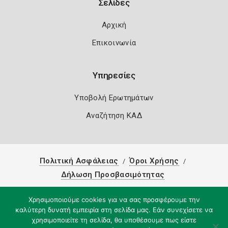
Σελίδες
Αρχική
Επικοινωνία
Υπηρεσίες
Υποβολή Ερωτημάτων
Αναζήτηση ΚΑΔ
Πολιτική Ασφάλειας
Όροι Χρήσης
Δήλωση Προσβασιμότητας
Copyright 2026
Knowledge A.E.
Χρησιμοποιούμε cookies για να σας προσφέρουμε την
καλύτερη δυνατή εμπειρία στη σελίδα μας. Εάν συνεχίσετε να
χρησιμοποιείτε τη σελίδα, θα υποθέσουμε πως είστε