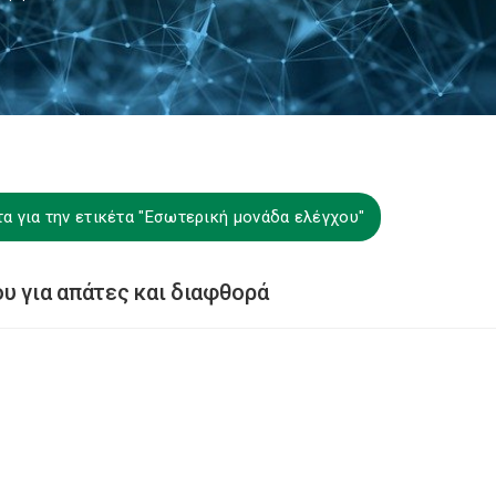
α για την ετικέτα "Εσωτερική μονάδα ελέγχου"
υ για απάτες και διαφθορά