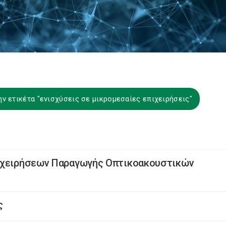
ν ετικέτα "ενισχύσεις σε μικρομεσαίες επιχειρήσεις"
πιχειρήσεων Παραγωγής Οπτικοακουστικών
ς