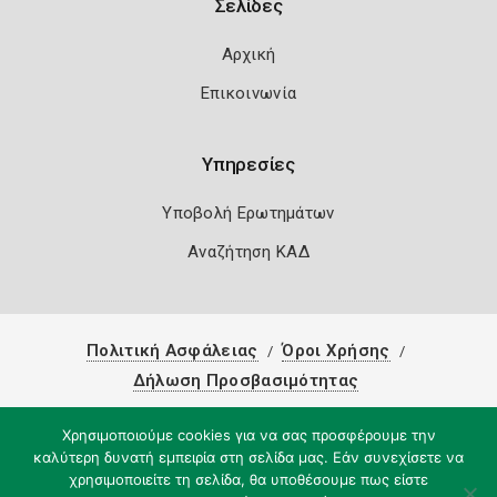
Σελίδες
Αρχική
Επικοινωνία
Υπηρεσίες
Υποβολή Ερωτημάτων
Αναζήτηση ΚΑΔ
Πολιτική Ασφάλειας
Όροι Χρήσης
Δήλωση Προσβασιμότητας
Copyright 2026
Knowledge A.E.
Χρησιμοποιούμε cookies για να σας προσφέρουμε την
καλύτερη δυνατή εμπειρία στη σελίδα μας. Εάν συνεχίσετε να
χρησιμοποιείτε τη σελίδα, θα υποθέσουμε πως είστε