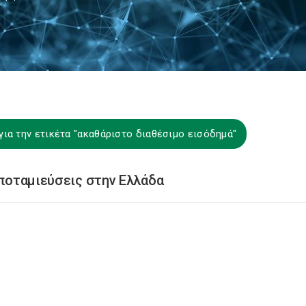
ια την ετικέτα "ακαθάριστο διαθέσιμο εισόδημά"
αποταμιεύσεις στην Ελλάδα