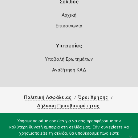
Σελίδες
Αρχική
Επικοινωνία
Υπηρεσίες
Υποβολή Ερωτημάτων
Αναζήτηση ΚΑΔ
Πολιτική Ασφάλειας
Όροι Χρήσης
Δήλωση Προσβασιμότητας
Copyright 2026
Knowledge A.E.
Χρησιμοποιούμε cookies για να σας προσφέρουμε την
καλύτερη δυνατή εμπειρία στη σελίδα μας. Εάν συνεχίσετε να
χρησιμοποιείτε τη σελίδα, θα υποθέσουμε πως είστε