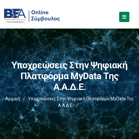
Υποχρεώσεις Στην Ψηφιακή
Πλατφόρμα MyData Της
Α.Α.Δ.Ε.
Αρχική
/
Υποχρεώσεις Στην Ψηφιακή Πλατφόρμα MyData Της
Α.Α.Δ.Ε.
/