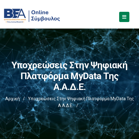
Υποχρεώσεις Στην Ψηφιακή
Πλατφόρμα MyData Της
Α.Α.Δ.Ε.
Αρχική
/
Υποχρεώσεις Στην Ψηφιακή Πλατφόρμα MyData Της
Α.Α.Δ.Ε.
/