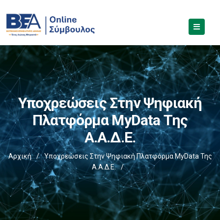
Υποχρεώσεις Στην Ψηφιακή
Πλατφόρμα MyData Της
Α.Α.Δ.Ε.
Αρχική
/
Υποχρεώσεις Στην Ψηφιακή Πλατφόρμα MyData Της
Α.Α.Δ.Ε.
/