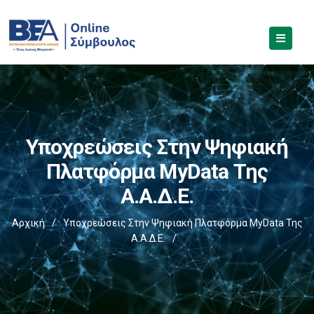
Υποχρεώσεις Στην Ψηφιακή
Πλατφόρμα MyData Της
Α.Α.Δ.Ε.
Αρχική
/
Υποχρεώσεις Στην Ψηφιακή Πλατφόρμα MyData Της
Α.Α.Δ.Ε.
/