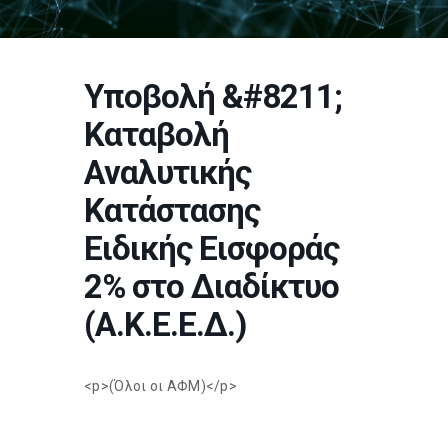
Υποβολή &#8211;
Καταβολή
Αναλυτικής
Κατάστασης
Ειδικής Εισφοράς
2% στο Διαδίκτυο
(Α.Κ.Ε.Ε.Δ.)
<p>(Όλοι οι ΑΦΜ)</p>