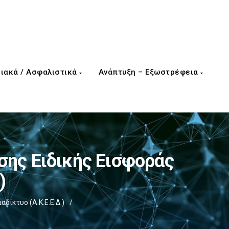
ιακά / Ασφαλιστικά
Ανάπτυξη – Εξωστρέφεια
ης Ειδικής Εισφοράς
)
ίκτυο (Α.Κ.Ε.Ε.Δ.)
/