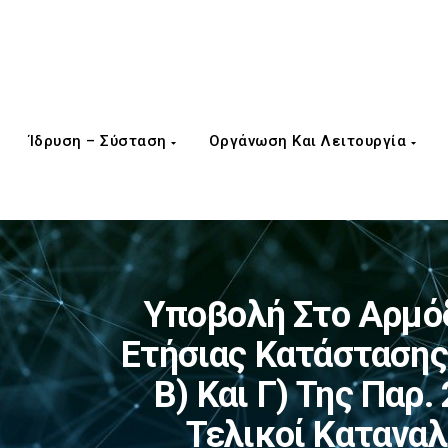
Ίδρυση – Σύσταση
Οργάνωση Και Λειτουργία
Υποβολή Στο Αρμό
Ετήσιας Κατάστασης
Β) Και Γ) Της Παρ
Τελικοί Καταναλ