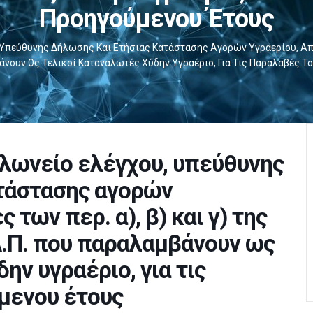
Προηγούμενου Έτους
πεύθυνης Δήλωσης Και Ετήσιας Κατάστασης Αγορών Υγραερίου, Από Ον
βάνουν Ως Τελικοί Καταναλωτές Χύδην Υγραέριο, Για Τις Παραλαβές 
λωνείο ελέγχου, υπεύθυνης
ατάστασης αγορών
 των περ. α), β) και γ) της
.Λ.Π. που παραλαμβάνουν ως
ην υγραέριο, για τις
μενου έτους