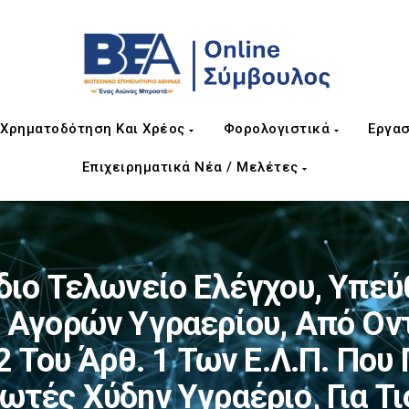
Χρηματοδότηση Και Χρέος
Φορολογιστικά
Εργασ
Επιχειρηματικά Νέα / Μελέτες
διο Τελωνείο Ελέγχου, Υπεύ
 Αγορών Υγραερίου, Από Οντ
. 2 Του Άρθ. 1 Των Ε.Λ.Π. Πο
ωτές Χύδην Υγραέριο, Για Τ