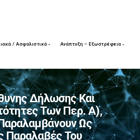
ιακά / Ασφαλιστικά
Ανάπτυξη – Εξωστρέφεια
θυνης Δήλωσης Και
ότητες Των Περ. Α),
υ Παραλαμβάνουν Ως
ις Παραλαβές Του