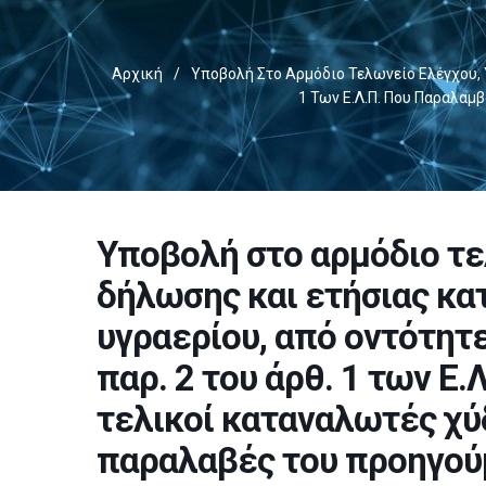
Αρχική
/
Υποβολή Στο Αρμόδιο Τελωνείο Ελέγχου, Υ
1 Των Ε.Λ.Π. Που Παραλαμ
Υποβολή στο αρμόδιο τε
δήλωσης και ετήσιας κ
υγραερίου, από οντότητες
παρ. 2 του άρθ. 1 των Ε
τελικοί καταναλωτές χύδ
παραλαβές του προηγού