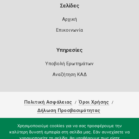
Σελίδες
Αρχική
Επικοινωνία
Υπηρεσίες
Υποβολή Ερωτημάτων
Αναζήτηση ΚΑΔ
Πολιτική Ασφάλειας
Όροι Χρήσης
Δήλωση Προσβασιμότητας
Copyright 2026
Knowledge A.E.
Χρησιμοποιούμε cookies για να σας προσφέρουμε την
καλύτερη δυνατή εμπειρία στη σελίδα μας. Εάν συνεχίσετε να
χρησιμοποιείτε τη σελίδα, θα υποθέσουμε πως είστε