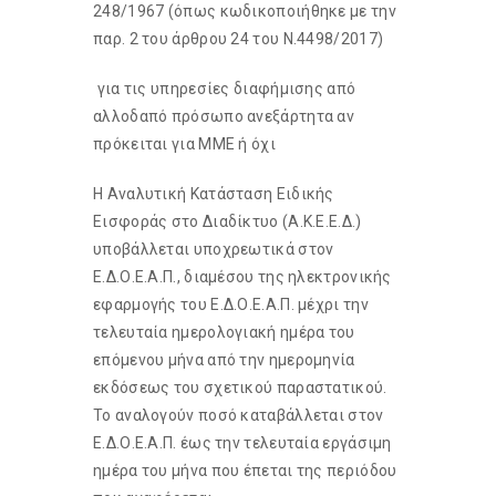
248/1967 (όπως κωδικοποιήθηκε με την
παρ. 2 του άρθρου 24 του Ν.4498/2017)
 για τις υπηρεσίες διαφήμισης από
αλλοδαπό πρόσωπο ανεξάρτητα αν
πρόκειται για ΜΜΕ ή όχι
Η Αναλυτική Κατάσταση Ειδικής
Εισφοράς στο Διαδίκτυο (Α.Κ.Ε.Ε.Δ.)
υποβάλλεται υποχρεωτικά στον
Ε.Δ.Ο.Ε.Α.Π., διαμέσου της ηλεκτρονικής
εφαρμογής του Ε.Δ.Ο.Ε.Α.Π. μέχρι την
τελευταία ημερολογιακή ημέρα του
επόμενου μήνα από την ημερομηνία
εκδόσεως του σχετικού παραστατικού.
Το αναλογούν ποσό καταβάλλεται στον
Ε.Δ.Ο.Ε.Α.Π. έως την τελευταία εργάσιμη
ημέρα του μήνα που έπεται της περιόδου