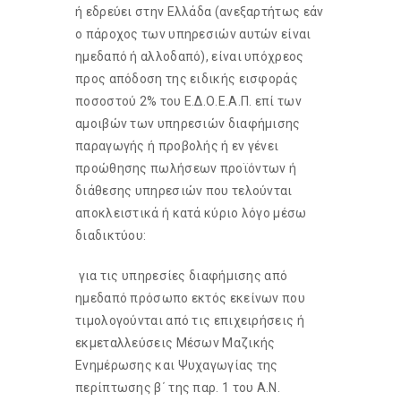
ή εδρεύει στην Ελλάδα (ανεξαρτήτως εάν
ο πάροχος των υπηρεσιών αυτών είναι
ημεδαπό ή αλλοδαπό), είναι υπόχρεος
προς απόδοση της ειδικής εισφοράς
ποσοστού 2% του Ε.Δ.Ο.Ε.Α.Π. επί των
αμοιβών των υπηρεσιών διαφήμισης
παραγωγής ή προβολής ή εν γένει
προώθησης πωλήσεων προϊόντων ή
διάθεσης υπηρεσιών που τελούνται
αποκλειστικά ή κατά κύριο λόγο μέσω
διαδικτύου:
 για τις υπηρεσίες διαφήμισης από
ημεδαπό πρόσωπο εκτός εκείνων που
τιμολογούνται από τις επιχειρήσεις ή
εκμεταλλεύσεις Μέσων Μαζικής
Ενημέρωσης και Ψυχαγωγίας της
περίπτωσης β΄ της παρ. 1 του A.N.