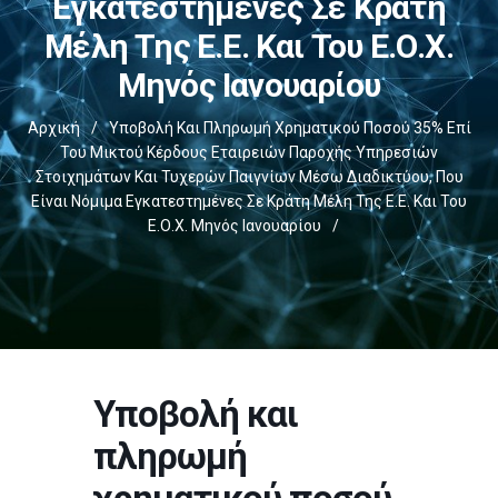
Εγκατεστημένες Σε Κράτη
Μέλη Της Ε.Ε. Και Του Ε.Ο.Χ.
Μηνός Ιανουαρίου
Αρχική
/
Υποβολή Και Πληρωμή Χρηματικού Ποσού 35% Επί
Του Μικτού Κέρδους Εταιρειών Παροχής Υπηρεσιών
Στοιχημάτων Και Τυχερών Παιγνίων Μέσω Διαδικτύου, Που
Είναι Νόμιμα Εγκατεστημένες Σε Κράτη Μέλη Της Ε.Ε. Και Του
Ε.Ο.Χ. Μηνός Ιανουαρίου
/
Υποβολή και
πληρωμή