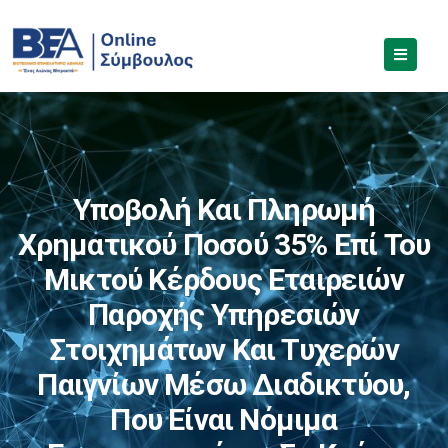
Υποβολή Και Πληρωμή
Χρηματικού Ποσού 35% Επί Του
Μικτού Κέρδους Εταιρειών
Παροχής Υπηρεσιών
Στοιχημάτων Και Τυχερών
Παιγνίων Μέσω Διαδικτύου,
Που Είναι Νόμιμα