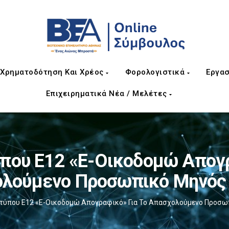
Χρηματοδότηση Και Χρέος
Φορολογιστικά
Εργασ
Επιχειρηματικά Νέα / Μελέτες
που Ε12 «e-Οικοδομώ Απογρ
λούμενο Προσωπικό Μηνός 
τύπου Ε12 «e-Οικοδομώ Απογραφικό» Για Το Απασχολούμενο Προσωπ