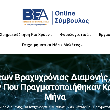
Χρηματοδότηση Και Χρέος
Φορολογιστικά
Εργασ
Επιχειρηματικά Νέα / Μελέτες
ν Βραχυχρόνιας Διαμονής,
 Που Πραγματοποιήθηκαν Κα
Μήνα
ας Διαμονής, Για Αναχωρήσεις Μισθωτών Ακινήτων Που Πραγματοπ