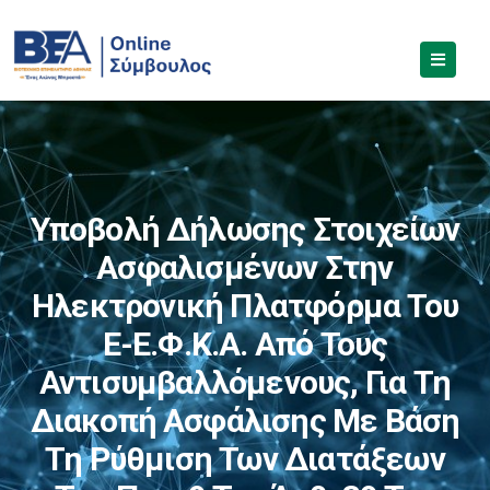
Υποβολή Δήλωσης Στοιχείων
Ασφαλισμένων Στην
Ηλεκτρονική Πλατφόρμα Του
E-Ε.Φ.Κ.Α. Από Τους
Αντισυμβαλλόμενους, Για Τη
Διακοπή Ασφάλισης Με Βάση
Τη Ρύθμιση Των Διατάξεων