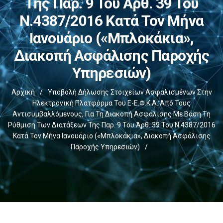
Της Παρ. 9 Του Άρθ. 39 Του
Ν.4387/2016 Κατά Τον Μήνα
Ιανουάριο («μπλοκάκια»,
Διακοπή Ασφάλισης Παροχής
Υπηρεσιών)
Αρχική
/
Υποβολή Δήλωσης Στοιχείων Ασφαλισμένων Στην
Ηλεκτρονική Πλατφόρμα Του E-Ε.Φ.Κ.Α. Από Τους
Αντισυμβαλλόμενους, Για Τη Διακοπή Ασφάλισης Με Βάση Τη
Ρύθμιση Των Διατάξεων Της Παρ. 9 Του Άρθ. 39 Του Ν.4387/2016
Κατά Τον Μήνα Ιανουάριο («μπλοκάκια», Διακοπή Ασφάλισης
Παροχής Υπηρεσιών)
/