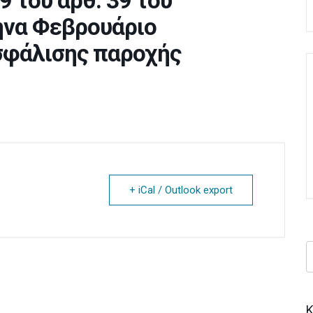
9 του άρθ. 39 του
μήνα Φεβρουάριο
σφάλισης παροχής
+ iCal / Outlook export
Κ