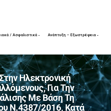
ιακά / Ασφαλιστικά
Ανάπτυξη – Εξωστρέφεια
Στην Ηλεκτρονική
λλόμενους, Για Την
άλισης Με Βάση Τη
ου Ν.4387/2016, Κατά