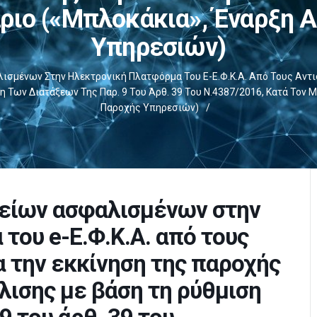
ριο («μπλοκάκια», Έναρξη 
Υπηρεσιών)
σμένων Στην Ηλεκτρονική Πλατφόρμα Του E-Ε.Φ.Κ.Α. Από Τους Αντισ
 Των Διατάξεων Της Παρ. 9 Του Άρθ. 39 Του Ν.4387/2016, Κατά Τον
Παροχής Υπηρεσιών)
/
είων ασφαλισμένων στην
του e-Ε.Φ.Κ.Α. από τους
α την εκκίνηση της παροχής
λισης με βάση τη ρύθμιση