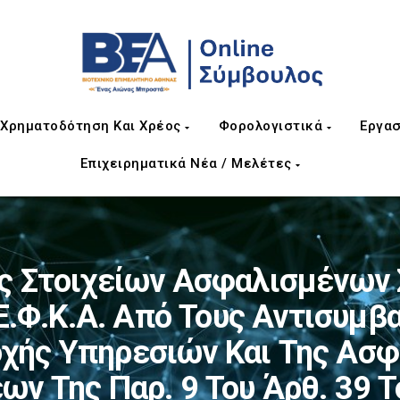
Χρηματοδότηση Και Χρέος
Φορολογιστικά
Εργασ
Επιχειρηματικά Νέα / Μελέτες
 Στοιχείων Ασφαλισμένων 
.Φ.Κ.Α. Από Τους Αντισυμβα
οχής Υπηρεσιών Και Της Ασφ
ων Της Παρ. 9 Του Άρθ. 39 Τ