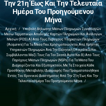
Την 21η Έως Και Την Τελευταία
Ημέρα Του Προηγούμενου
Μήνα
Αρχική
/
Υποβολή Δήλωσης Μέσων Πληρωμών Συναλλαγών
Μέσω Τερματικών Αποδοχής Καρτών Πληρωμών Και Ανάλογων
Μέσων (POS) Α) Από Τους Παρόχους Υπηρεσιών Πληρωμών
(Acquirers) Για Τα Μέσα Που Χρησιμοποιούνται Από Χρήστες
Υπηρεσιών Πληρωμών Ανά Την Ελληνική Επικράτεια Και
Συμβάλλονται Μαζί Τους Για Τον Σκοπό Αυτό Και Β) Από Τους
Παρόχους Μέσων Πληρωμών (NSPs) Για Τα Μέσα Που
Διαχειρίζονται Και Εξυπηρετούν, Με Τα Στοιχεία Κάθε
Προσθήκης/μεταβολής/διαγραφής Που Πραγματοποιήθηκε
Εντός Του Χρονικού Διαστήματος Από Την 21η Έως Και Την
Τελευταία Ημέρα Του Προηγούμενου Μήνα
/