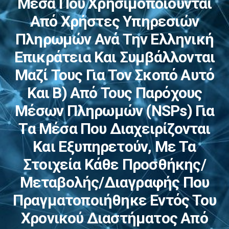
Μέσα Που Χρησιμοποιούνται
Από Χρήστες Υπηρεσιών
Πληρωμών Ανά Την Ελληνική
Επικράτεια Και Συμβάλλονται
Μαζί Τους Για Τον Σκοπό Αυτό
Και Β) Από Τους Παρόχους
Μέσων Πληρωμών (NSPs) Για
Τα Μέσα Που Διαχειρίζονται
Και Εξυπηρετούν, Με Τα
Στοιχεία Κάθε Προσθήκης/
Μεταβολής/διαγραφής Που
Πραγματοποιήθηκε Εντός Του
Χρονικού Διαστήματος Από