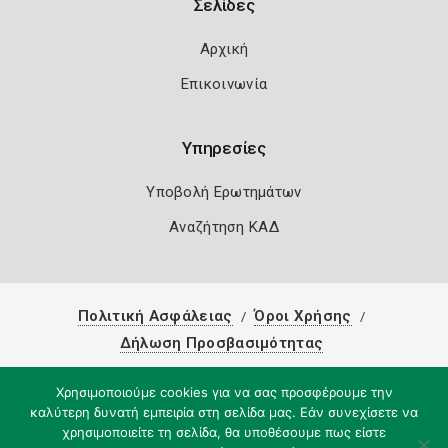
Σελίδες
Αρχική
Επικοινωνία
Υπηρεσίες
Υποβολή Ερωτημάτων
Αναζήτηση ΚΑΔ
Πολιτική Ασφάλειας
Όροι Χρήσης
Δήλωση Προσβασιμότητας
Copyright 2026
Knowledge A.E.
Χρησιμοποιούμε cookies για να σας προσφέρουμε την
καλύτερη δυνατή εμπειρία στη σελίδα μας. Εάν συνεχίσετε να
χρησιμοποιείτε τη σελίδα, θα υποθέσουμε πως είστε