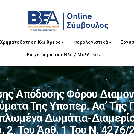
Χρηματοδότηση Και Χρέος
Φορολογιστικά
Εργασ
Επιχειρηματικά Νέα / Μελέτες
ης Απόδοσης Φόρου Διαμονή
ματα Της Υποπερ. Αα’ Της Πε
ιπλωμένα Δωμάτια-Διαμερίσ
. 2, Του Άρθ. 1 Του Ν. 4276