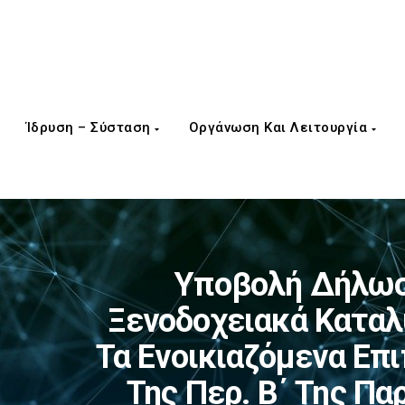
Ίδρυση – Σύσταση
Οργάνωση Και Λειτουργία
Υποβολή Δήλωσ
Ξενοδοχειακά Καταλύ
Τα Ενοικιαζόμενα Επ
Της Περ. Β΄ Της Παρ