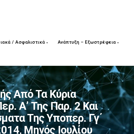
ιακά / Ασφαλιστικά
Ανάπτυξη – Εξωστρέφεια
ς Από Τα Κύρια
ρ. Α’ Της Παρ. 2 Και
ματα Της Υποπερ. Γγ΄
/2014, Μηνός Ιουλίου