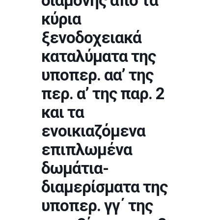
διαμονής από τα
κύρια
ξενοδοχειακά
καταλύματα της
υποπερ. αα’ της
περ. α’ της παρ. 2
και τα
ενοικιαζόμενα
επιπλωμένα
δωμάτια-
διαμερίσματα της
υποπερ. γγ΄ της