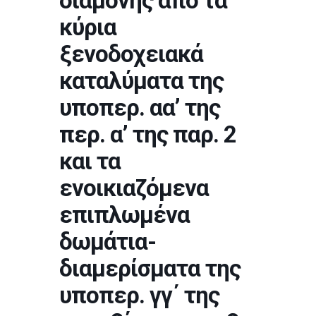
διαμονής από τα
κύρια
ξενοδοχειακά
καταλύματα της
υποπερ. αα’ της
περ. α’ της παρ. 2
και τα
ενοικιαζόμενα
επιπλωμένα
δωμάτια-
διαμερίσματα της
υποπερ. γγ΄ της