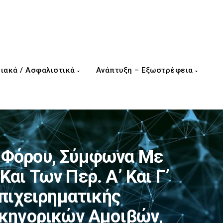
ιακά / Ασφαλιστικά
Ανάπτυξη – Εξωστρέφεια
 Φόρου, Σύμφωνα Με
Και Των Περ. Α’ Και Γ’
επιχειρηματικής
ικηγορικών Αμοιβών,