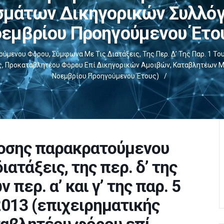
μάτων Δικηγορικών Συλλόγω
εμβρίου Προηγούμενου Έτο
ου Φόρου, Σύμφωνα Με Τις Διατάξεις, Της Περ. Δ’ Της Παρ. 1 Του Άρθ
ας, Προκαταβλητέου Φόρου Επί Δικηγορικών Αμοιβών, Καταβλητέων Μ
Νοεμβρίου Προηγούμενου Έτους)
/
οσης παρακρατούμενου
ατάξεις, της περ. δ’ της
ν περ. α’ και γ’ της παρ. 5
/2013 (επιχειρηματικής