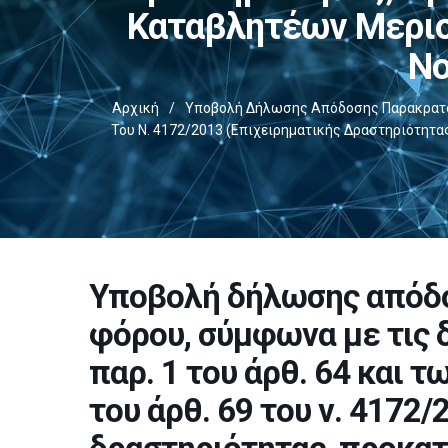
Καταβλητέων Μερισ
Νο
Αρχική
/
Υποβολή Δήλωσης Απόδοσης Παρακρατούμεν
Του Ν. 4172/2013 (επιχειρηματικής Δραστηριότητ
Υποβολή δήλωσης απόδ
φόρου, σύμφωνα με τις δι
παρ. 1 του άρθ. 64 και τω
του άρθ. 69 του ν. 4172