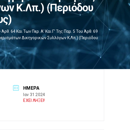
ν Κ.λπ.) (περιόδου
υς)
. 64 Και Των Περ. Α’ Και Γ’ Της Παρ. 5 Του Άρθ. 69
ερισμάτων Δικηγορικών Συλλόγων Κ.λπ.) (περιόδου
ΗΜΈΡΑ
Ιαν 31 2024
ΕΧΕΙ ΛΗΞΕΙ!