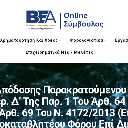
Χρηματοδότηση Και Χρέος
Φορολογιστικά
Εργασ
Επιχειρηματικά Νέα / Μελέτες
πόδοσης Παρακρατούμενου
ρ. Δ’ Της Παρ. 1 Του Άρθ. 64 
 Άρθ. 69 Του Ν. 4172/2013 (
οκαταβλητέου Φόρου Επί Δ