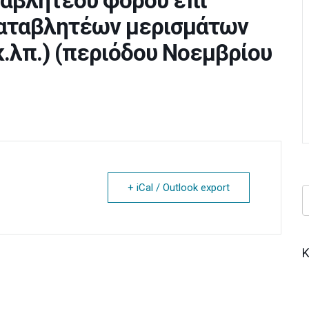
ταβλητέου φόρου επί
καταβλητέων μερισμάτων
.λπ.) (περιόδου Νοεμβρίου
+ iCal / Outlook export
Κ