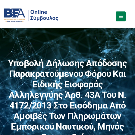
Υποβολή Δήλωσης Απόδοσης
Παρακρατούμενου Φόρου Και
Ειδικής Εισφοράς
Αλληλεγγύης Άρθ. 43Α Του Ν.
4172/2013 Στο Εισόδημα Από
Αμοιβές Των Πληρωμάτων
Εμπορικού Ναυτικού, Μηνός