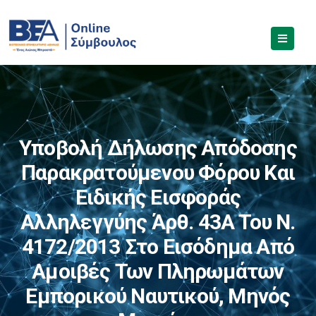
Υποβολή Δήλωσης Απόδοσης
Παρακρατούμενου Φόρου Και
Ειδικής Εισφοράς
Αλληλεγγύης Άρθ. 43Α Του Ν.
4172/2013 Στο Εισόδημα Από
Αμοιβές Των Πληρωμάτων
Εμπορικού Ναυτικού, Μηνός