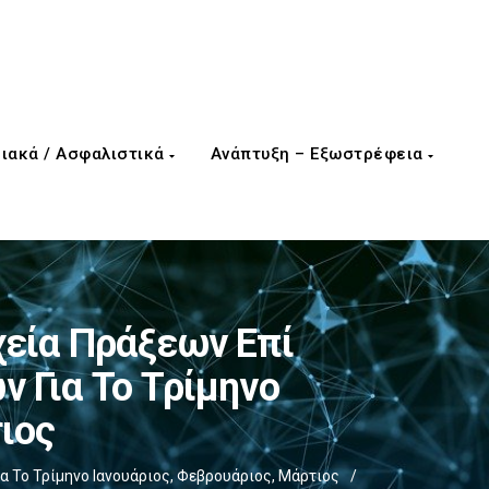
ιακά / Ασφαλιστικά
Ανάπτυξη – Εξωστρέφεια
εία Πράξεων Επί
 Για Το Τρίμηνο
ιος
Το Τρίμηνο Ιανουάριος, Φεβρουάριος, Μάρτιος
/