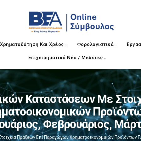
Χρηματοδότηση Και Χρέος
Φορολογιστικά
Εργασ
Επιχειρηματικά Νέα / Μελέτες
ικών Καταστάσεων Με Στοιχ
ατοοικονομικών Προϊόντων
νουάριος, Φεβρουάριος, Μάρτ
οιχεία Πράξεων Επί Παραγώγων Χρηματοοικονομικών Προϊόντων Για 